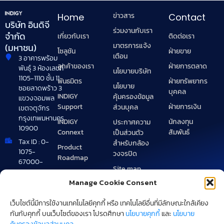
ข่าวสาร
Home
Contact
บริษัท อินดิจี
ร่วมงานกับเรา
จำกัด
เกี่ยวกับเรา
ติดต่อเรา
มาตรการแจ้ง
(มหาชน)
โซลูชัน
ฝ่ายขาย
เตือน
3 อาคารพร้อม
ลูกค้าของเรา
ฝ่ายการตลาด
พันธุ์ 3 ห้องเลขที่
นโยบายบริษัท
1105-1110 ชั้น 11
พันธมิตร
ฝ่ายทรัพยากร
นโยบาย
ซอยลาดพร้าว 3
บุคคล
INDIGY
คุ้มครองข้อมูล
แขวงจอมพล
Support
ฝ่ายการเงิน
ส่วนบุคล
เขตจตุจักร
กรุงเทพมหานคร
INDIGY
นักลงทุน
ประกาศความ
10900
Connext
สัมพันธ์
เป็นส่วนตัว
Tax ID : 0-
สำหรับกล้อง
Product
1075-
วงจรปิด
Roadmap
67000-
Site map
49-0
Manage Cookie Consent
Brand
+662 072
Guideline
1900
เว็บไชต์นี้มีการใช้งานเทคโนโลยีคุกกี้ หรือ เทคโนโลยีอื่นที่มีลักษณะใกล้เคียง
webcentral@indigy.com
กันกับคุกกี้ บนเว็บไซต์ของเรา โปรดศึกษา
นโยบายคุกกี้
และ
นโยบาย