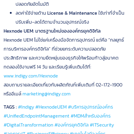
ปลอดภัยอัตโนมัติ
ลดค่าใช้จ่ายด้าน
License & Maintenance
ใช้เท่าที่จำเป็น
ปรับเพิ่ม-ลดได้ตามจำนวนอุปกรณ์จริง
Hexnode UEM: มาตรฐานใหม่ขององค์กรยุคดิจิทัล
Hexnode UEM ไม่ใช่แค่เครื่องมือจัดการอุปกรณ์ แต่คือ “กลยุทธ์
การบริหารองค์กรดิจิทัล” ที่ช่วยยกระดับความปลอดภัย
ประสิทธิภาพ และความยืดหยุ่นของธุรกิจให้พร้อมก้าวสู่อนาคต
ทดลองใช้งานฟรี 14 วัน และเรียนรู้เพิ่มเติมได้ที่:
www.indigy.com/Hexnode
สอบถามรายละเอียดเกี่ยวกับผลิตภัณฑ์เพิ่มเติมที่ 02-172-1900
หรืออีเมล์
marketing@indigy.com
TAGS :
#Indigy
#HexnodeUEM
#บริหารอุปกรณ์องค์กร
#UnifiedEndpointManagement
#MDMสำหรับองค์กร
#DigitalTransformation
#องค์กรยุคดิจิทัล
#ITSecurity
#ลดภาระIT
#BusinessEfficiency
#เทคโนโลยีองค์กร