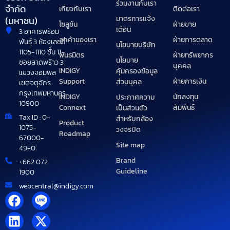
ร่วมงานกับเรา
จำกัด
เกี่ยวกับเรา
ติดต่อเรา
มาตรการแจ้ง
(มหาชน)
โซลูชัน
ฝ่ายขาย
เตือน
3 อาคารพร้อม
ลูกค้าของเรา
ฝ่ายการตลาด
พันธุ์ 3 ห้องเลขที่
นโยบายบริษัท
1105-1110 ชั้น 11
พันธมิตร
ฝ่ายทรัพยากร
นโยบาย
ซอยลาดพร้าว 3
บุคคล
INDIGY
คุ้มครองข้อมูล
แขวงจอมพล
Support
ฝ่ายการเงิน
ส่วนบุคล
เขตจตุจักร
กรุงเทพมหานคร
INDIGY
นักลงทุน
ประกาศความ
10900
Connext
สัมพันธ์
เป็นส่วนตัว
Tax ID : 0-
สำหรับกล้อง
Product
1075-
วงจรปิด
Roadmap
67000-
Site map
49-0
Brand
+662 072
Guideline
1900
webcentral@indigy.com