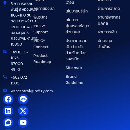
เตือน
3 อาคารพร้อม
ลูกค้าของเรา
ฝ่ายการตลาด
พันธุ์ 3 ห้องเลขที่
นโยบายบริษัท
1105-1110 ชั้น 11
พันธมิตร
ฝ่ายทรัพยากร
นโยบาย
ซอยลาดพร้าว 3
บุคคล
INDIGY
คุ้มครองข้อมูล
แขวงจอมพล
Support
ฝ่ายการเงิน
ส่วนบุคล
เขตจตุจักร
กรุงเทพมหานคร
INDIGY
นักลงทุน
ประกาศความ
10900
Connext
สัมพันธ์
เป็นส่วนตัว
Tax ID : 0-
สำหรับกล้อง
Product
1075-
วงจรปิด
Roadmap
67000-
Site map
49-0
Brand
+662 072
Guideline
1900
webcentral@indigy.com