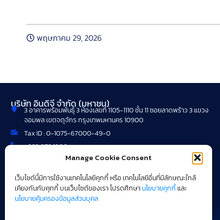
หลักเกณฑ์การเข้าร่วมโปรแกรม
พฤษภาคม 29, 2026
บริษัท อินดิจี จำกัด (มหาชน)
3 อาคารพร้อมพันธุ์ 3 ห้องเลขที่ 1105-1110 ชั้น 11 ซอยลาดพร้าว 3 แขวง
จอมพล เขตจตุจักร กรุงเทพมหานคร 10900
Tax ID : 0-1075-67000-49-0
+662 072 1900
Manage Cookie Consent
webcentral@indigy.com
เว็บไชต์นี้มีการใช้งานเทคโนโลยีคุกกี้ หรือ เทคโนโลยีอื่นที่มีลักษณะใกล้
เคียงกันกับคุกกี้ บนเว็บไซต์ของเรา โปรดศึกษา
นโยบายคุกกี้
และ
นโยบายคุ้มครองข้อมูลส่วนบุคล