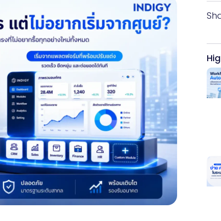
Sh
Hig