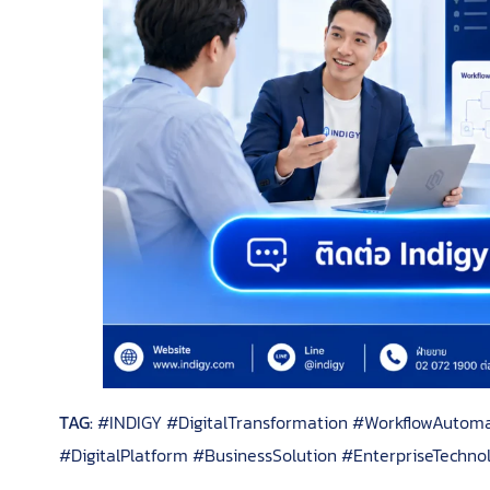
TAG:
#INDIGY #DigitalTransformation #WorkflowAutoma
#DigitalPlatform #BusinessSolution #EnterpriseTechn