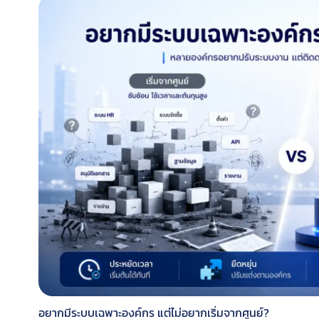
อยากมีระบบเฉพาะองค์กร แต่ไม่อยากเริ่มจากศูนย์?