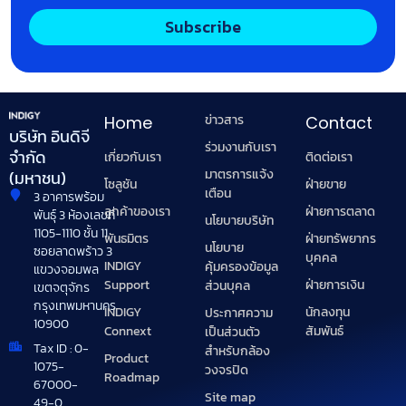
Subscribe
ข่าวสาร
Home
Contact
บริษัท อินดิจี
ร่วมงานกับเรา
จำกัด
เกี่ยวกับเรา
ติดต่อเรา
มาตรการแจ้ง
(มหาชน)
โซลูชัน
ฝ่ายขาย
เตือน
3 อาคารพร้อม
ลูกค้าของเรา
ฝ่ายการตลาด
พันธุ์ 3 ห้องเลขที่
นโยบายบริษัท
1105-1110 ชั้น 11
พันธมิตร
ฝ่ายทรัพยากร
นโยบาย
ซอยลาดพร้าว 3
บุคคล
INDIGY
คุ้มครองข้อมูล
แขวงจอมพล
Support
ฝ่ายการเงิน
ส่วนบุคล
เขตจตุจักร
กรุงเทพมหานคร
INDIGY
นักลงทุน
ประกาศความ
10900
Connext
สัมพันธ์
เป็นส่วนตัว
Tax ID : 0-
สำหรับกล้อง
Product
1075-
วงจรปิด
Roadmap
67000-
Site map
49-0