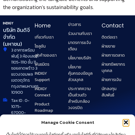
the organization’s sustainability goals.
ข่าวสาร
Home
Contact
บริษัท อินดิจี
ร่วมงานกับเรา
จำกัด
เกี่ยวกับเรา
ติดต่อเรา
มาตรการแจ้ง
(มหาชน)
โซลูชัน
ฝ่ายขาย
เตือน
3 อาคารพร้อม
ลูกค้าของเรา
ฝ่ายการตลาด
พันธุ์ 3 ห้องเลขที่
นโยบายบริษัท
1105-1110 ชั้น 11
พันธมิตร
ฝ่ายทรัพยากร
นโยบาย
ซอยลาดพร้าว 3
บุคคล
INDIGY
คุ้มครองข้อมูล
แขวงจอมพล
Support
ฝ่ายการเงิน
ส่วนบุคล
เขตจตุจักร
กรุงเทพมหานคร
INDIGY
นักลงทุน
ประกาศความ
10900
Connext
สัมพันธ์
เป็นส่วนตัว
Tax ID : 0-
สำหรับกล้อง
Product
1075-
วงจรปิด
Roadmap
67000-
Site map
49-0
Manage Cookie Consent
Brand
+662 072
Guideline
1900
เว็บไชต์นี้มีการใช้งานเทคโนโลยีคุกกี้ หรือ เทคโนโลยีอื่นที่มีลักษณะใกล้เคียง