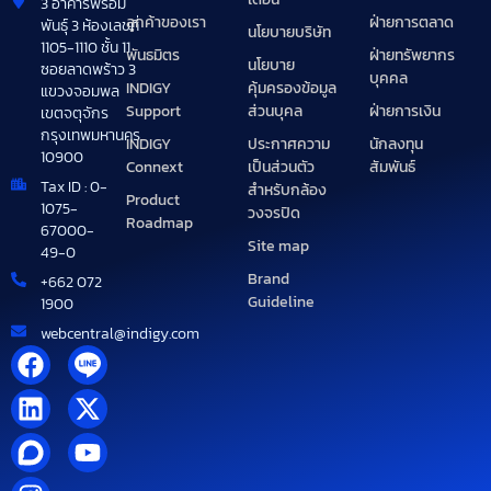
3 อาคารพร้อม
ลูกค้าของเรา
ฝ่ายการตลาด
พันธุ์ 3 ห้องเลขที่
นโยบายบริษัท
1105-1110 ชั้น 11
พันธมิตร
ฝ่ายทรัพยากร
นโยบาย
ซอยลาดพร้าว 3
บุคคล
INDIGY
คุ้มครองข้อมูล
แขวงจอมพล
Support
ฝ่ายการเงิน
ส่วนบุคล
เขตจตุจักร
กรุงเทพมหานคร
INDIGY
นักลงทุน
ประกาศความ
10900
Connext
สัมพันธ์
เป็นส่วนตัว
Tax ID : 0-
สำหรับกล้อง
Product
1075-
วงจรปิด
Roadmap
67000-
Site map
49-0
Brand
+662 072
Guideline
1900
webcentral@indigy.com