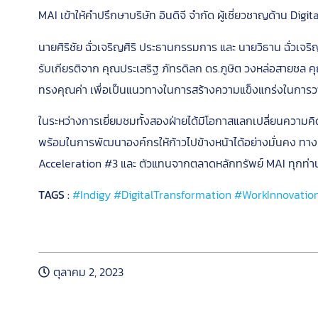
MAI เข้าให้คำปรึกษาบริษัท อินดิจี จำกัด ผู้เชี่ยวชาญด้าน Dig
นายศิริชัย ฉั่วเจริญศิริ ประธานกรรมการ และ นายวิธาน ฉั่วเจริญศ
รับเกียรติจาก คุณประเสริฐ ภัทรดิลก ดร.ภูษิต วงหล่อสายชล 
ทรงคุณค่า เพื่อเป็นแนวทางในการสร้างความแข็งแกร่งในกา
ในระหว่างการเยี่ยมชมทั้งสองฝ่ายได้มีโอกาสแลกเปลี่ยนความคิ
พร้อมในการพัฒนาองค์กรให้ก้าวไปข้างหน้าได้อย่างมั่นคง ท
Acceleration #3 และ ตัวแทนจากตลาดหลักทรัพย์ MAI ทุกท่าน
TAGS :
#Indigy
#DigitalTransformation
#WorkInnovatio
หลักเกณฑ์การเข้าร่วมโปรแกรม
ตุลาคม 2, 2023