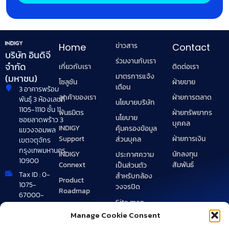
ข่าวสาร
Home
Contact
บริษัท อินดิจี
ร่วมงานกับเรา
จำกัด
เกี่ยวกับเรา
ติดต่อเรา
มาตรการแจ้ง
(มหาชน)
โซลูชัน
ฝ่ายขาย
เตือน
3 อาคารพร้อม
ลูกค้าของเรา
ฝ่ายการตลาด
พันธุ์ 3 ห้องเลขที่
นโยบายบริษัท
1105-1110 ชั้น 11
พันธมิตร
ฝ่ายทรัพยากร
นโยบาย
ซอยลาดพร้าว 3
บุคคล
INDIGY
คุ้มครองข้อมูล
แขวงจอมพล
Support
ฝ่ายการเงิน
ส่วนบุคล
เขตจตุจักร
กรุงเทพมหานคร
INDIGY
นักลงทุน
ประกาศความ
10900
Connext
สัมพันธ์
เป็นส่วนตัว
Tax ID : 0-
สำหรับกล้อง
Product
1075-
วงจรปิด
Roadmap
67000-
Site map
49-0
Manage Cookie Consent
Brand
+662 072
Guideline