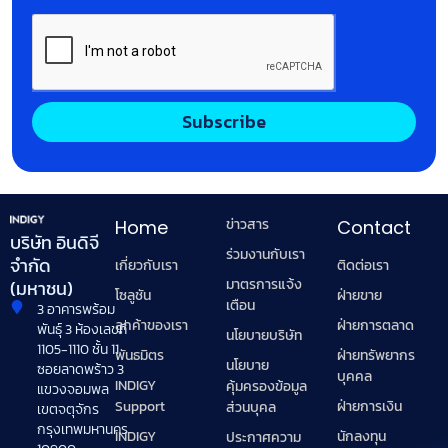
Subscribe
ข่าวสาร
Home
Contact
บริษัท อินดิจี
ร่วมงานกับเรา
จำกัด
เกี่ยวกับเรา
ติดต่อเรา
มาตรการแจ้ง
(มหาชน)
โซลูชัน
ฝ่ายขาย
เตือน
3 อาคารพร้อม
ลูกค้าของเรา
ฝ่ายการตลาด
พันธุ์ 3 ห้องเลขที่
นโยบายบริษัท
1105-1110 ชั้น 11
พันธมิตร
ฝ่ายทรัพยากร
นโยบาย
ซอยลาดพร้าว 3
บุคคล
INDIGY
คุ้มครองข้อมูล
แขวงจอมพล
Support
ฝ่ายการเงิน
ส่วนบุคล
เขตจตุจักร
กรุงเทพมหานคร
INDIGY
นักลงทุน
ประกาศความ