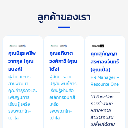
ลูกค้าของเรา
คุณนิรุธ ศรีพ
คุณอภิชาต
คุณสุกัญญา
วาทกุล (คุณ
วงศ์กาวี (คุณ
สระทองจันทร์
แบงค์)
โต้ง)
(คุณเปิ้ล)
ผู้อำนวยการ
ผู้จัดการส่วน
HR Manager –
สายพัฒนา
ปฏิสัมพันธ์การ
Resource One
คุณค่าธุรกิจและ
เรียนรู้ผ่านสื่อ
“มี Function
เพิ่มพูนการ
อิเล็กทรอนิกส์
การทำงานที่
เรียนรู้ เครือ
เครือ
หลากหลาย
รพ.พญาไท-
รพ.พญาไท-
สามารถปรับ
เปาโล
เปาโล
เปลี่ยนได้ตาม