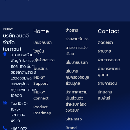
ข่าวสาร
Home
Contact
บริษัท อินดิจี
ร่วมงานกับเรา
จำกัด
เกี่ยวกับเรา
ติดต่อเรา
มาตรการแจ้ง
(มหาชน)
โซลูชัน
ฝ่ายขาย
เตือน
3 อาคารพร้อม
ลูกค้าของเรา
ฝ่ายการตลาด
พันธุ์ 3 ห้องเลขที่
นโยบายบริษัท
1105-1110 ชั้น 11
พันธมิตร
ฝ่ายทรัพยากร
นโยบาย
ซอยลาดพร้าว 3
บุคคล
INDIGY
คุ้มครองข้อมูล
แขวงจอมพล
Support
ฝ่ายการเงิน
ส่วนบุคล
เขตจตุจักร
กรุงเทพมหานคร
INDIGY
นักลงทุน
ประกาศความ
10900
Connext
สัมพันธ์
เป็นส่วนตัว
Tax ID : 0-
สำหรับกล้อง
Product
1075-
วงจรปิด
Roadmap
67000-
Site map
49-0
Brand
+662 072