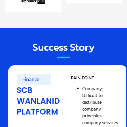
Success Story
PAIN POINT
Finance
SCB
Company;
Difficult to
WANLANID
distribute
company
PLATFORM
principles,
company services