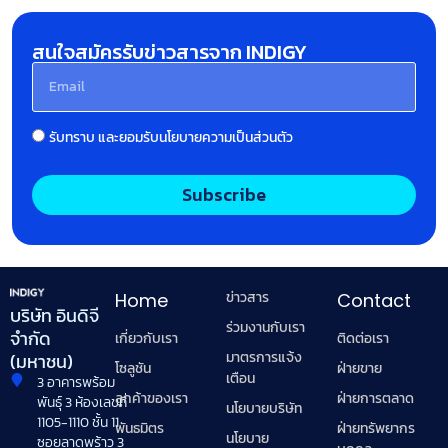
สนใจสมัครรับข่าวสารจาก INDIGY
รับทราบ และยอมรับนโยบายความเป็นส่วนตัว
Subscribe
ข่าวสาร
Home
Contact
บริษัท อินดิจี
ร่วมงานกับเรา
จำกัด
เกี่ยวกับเรา
ติดต่อเรา
มาตรการแจ้ง
(มหาชน)
โซลูชัน
ฝ่ายขาย
เตือน
3 อาคารพร้อม
ลูกค้าของเรา
ฝ่ายการตลาด
พันธุ์ 3 ห้องเลขที่
นโยบายบริษัท
1105-1110 ชั้น 11
พันธมิตร
ฝ่ายทรัพยากร
นโยบาย
ซอยลาดพร้าว 3