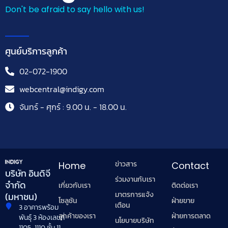
Don't be afraid to say hello with us!
ศูนย์บริการลูกค้า
02-072-1900
webcentral@indigy.com
จันทร์ - ศุกร์ : 9.00 น. - 18.00 น.
ข่าวสาร
Home
Contact
บริษัท อินดิจี
ร่วมงานกับเรา
จำกัด
เกี่ยวกับเรา
ติดต่อเรา
มาตรการแจ้ง
(มหาชน)
โซลูชัน
ฝ่ายขาย
เตือน
3 อาคารพร้อม
ลูกค้าของเรา
ฝ่ายการตลาด
พันธุ์ 3 ห้องเลขที่
นโยบายบริษัท
1105-1110 ชั้น 11