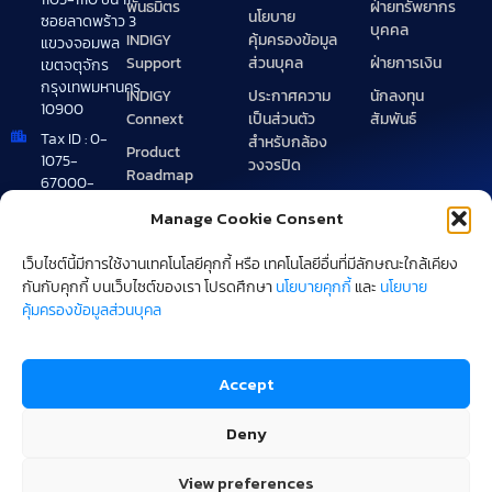
พันธมิตร
ฝ่ายทรัพยากร
นโยบาย
ซอยลาดพร้าว 3
บุคคล
INDIGY
คุ้มครองข้อมูล
แขวงจอมพล
Support
ฝ่ายการเงิน
ส่วนบุคล
เขตจตุจักร
กรุงเทพมหานคร
INDIGY
นักลงทุน
ประกาศความ
10900
Connext
สัมพันธ์
เป็นส่วนตัว
Tax ID : 0-
สำหรับกล้อง
Product
1075-
วงจรปิด
Roadmap
67000-
Site map
49-0
Manage Cookie Consent
Brand
+662 072
Guideline
1900
เว็บไชต์นี้มีการใช้งานเทคโนโลยีคุกกี้ หรือ เทคโนโลยีอื่นที่มีลักษณะใกล้เคียง
webcentral@indigy.com
กันกับคุกกี้ บนเว็บไซต์ของเรา โปรดศึกษา
นโยบายคุกกี้
และ
นโยบาย
คุ้มครองข้อมูลส่วนบุคล
Accept
Deny
View preferences