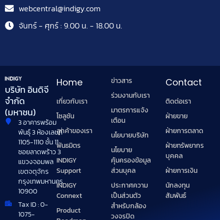
webcentral@indigy.com
จันทร์ - ศุกร์ : 9.00 น. - 18.00 น.
ข่าวสาร
Home
Contact
บริษัท อินดิจี
ร่วมงานกับเรา
จำกัด
เกี่ยวกับเรา
ติดต่อเรา
มาตรการแจ้ง
(มหาชน)
โซลูชัน
ฝ่ายขาย
เตือน
3 อาคารพร้อม
ลูกค้าของเรา
ฝ่ายการตลาด
พันธุ์ 3 ห้องเลขที่
นโยบายบริษัท
1105-1110 ชั้น 11
พันธมิตร
ฝ่ายทรัพยากร
นโยบาย
ซอยลาดพร้าว 3
บุคคล
INDIGY
คุ้มครองข้อมูล
แขวงจอมพล
Support
ฝ่ายการเงิน
ส่วนบุคล
เขตจตุจักร
กรุงเทพมหานคร
INDIGY
นักลงทุน
ประกาศความ
10900
Connext
สัมพันธ์
เป็นส่วนตัว
Tax ID : 0-
สำหรับกล้อง
Product
1075-
วงจรปิด