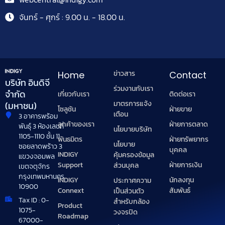
จันทร์ - ศุกร์ : 9.00 น. - 18.00 น.
ข่าวสาร
Home
Contact
บริษัท อินดิจี
ร่วมงานกับเรา
จำกัด
เกี่ยวกับเรา
ติดต่อเรา
มาตรการแจ้ง
(มหาชน)
โซลูชัน
ฝ่ายขาย
เตือน
3 อาคารพร้อม
ลูกค้าของเรา
ฝ่ายการตลาด
พันธุ์ 3 ห้องเลขที่
นโยบายบริษัท
1105-1110 ชั้น 11
พันธมิตร
ฝ่ายทรัพยากร
นโยบาย
ซอยลาดพร้าว 3
บุคคล
INDIGY
คุ้มครองข้อมูล
แขวงจอมพล
Support
ฝ่ายการเงิน
ส่วนบุคล
เขตจตุจักร
กรุงเทพมหานคร
INDIGY
นักลงทุน
ประกาศความ
10900
Connext
สัมพันธ์
เป็นส่วนตัว
Tax ID : 0-
สำหรับกล้อง
Product
1075-
วงจรปิด
Roadmap
67000-